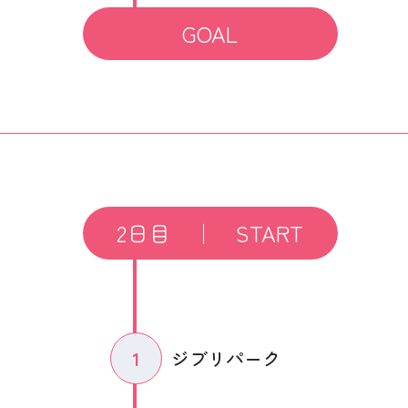
GOAL
2日目 ｜ START
1
ジブリパーク