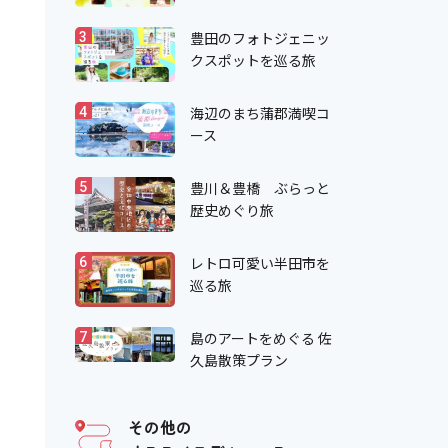
豊田のフォトジェニッ
3
クスポットを巡る旅
海辺のまち蒲郡満喫コ
4
ース
豊川＆豊橋 ぶらっと
5
歴史めぐり旅
レトロ可愛い半田市を
6
巡る旅
島のアートをめぐる 佐
7
久島散策プラン
その他の