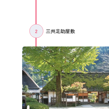
2
三州足助屋敷