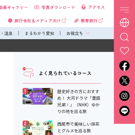
アクセス
動画ギャラリー
写真ダウンロード
旅行会社＆メディア向け
教育旅行
・温泉
まるわかり愛知
お役立ち
よく見られているコース
歴史好きの方におすす
1
め！ 大河ドラマ「豊臣
兄弟！」（NHK）ゆか
りの地を巡る旅
西尾市で美味しい抹茶
2
とグルメを巡る旅