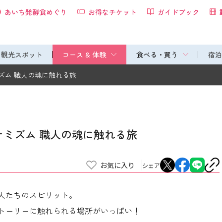
あいち発酵食めぐり
お得なチケット
ガイドブック
観光スポット
コース & 体験
食べる・買う
宿泊
ズム 職人の魂に触れる旅
ナミズム 職人の魂に触れる旅
お気に入り
シェア
人たちのスピリット。
トーリーに触れられる場所がいっぱい！