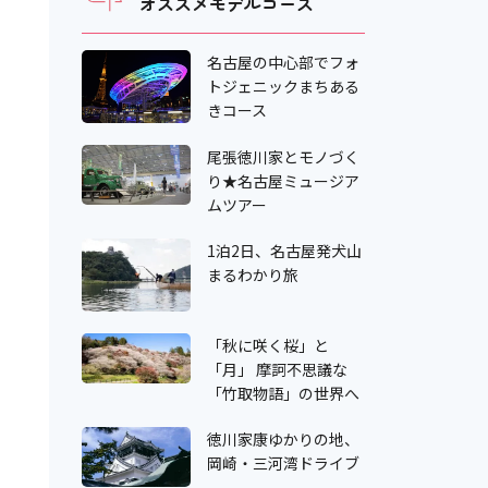
オススメモデルコース
名古屋の中心部でフォ
トジェニックまちある
きコース
尾張徳川家とモノづく
り★名古屋ミュージア
ムツアー
1泊2日、名古屋発犬山
まるわかり旅
「秋に咲く桜」と
「月」 摩訶不思議な
「竹取物語」の世界へ
徳川家康ゆかりの地、
岡崎・三河湾ドライブ