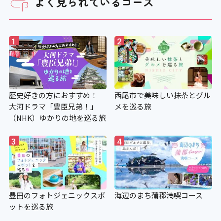
よく見られているコース
1
2
歴史好きの方におすすめ！
西尾市で美味しい抹茶とグル
大河ドラマ「豊臣兄弟！」
メを巡る旅
（NHK）ゆかりの地を巡る旅
3
4
豊田のフォトジェニックスポ
海辺のまち蒲郡満喫コース
ットを巡る旅