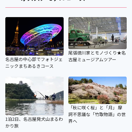
尾張徳川家とモノづくり★名
名古屋の中心部でフォトジェ
古屋ミュージアムツアー
ニックまちあるきコース
「秋に咲く桜」と「月」 摩
訶不思議な「竹取物語」の世
1泊2日、名古屋発犬山まるわ
界へ
かり旅