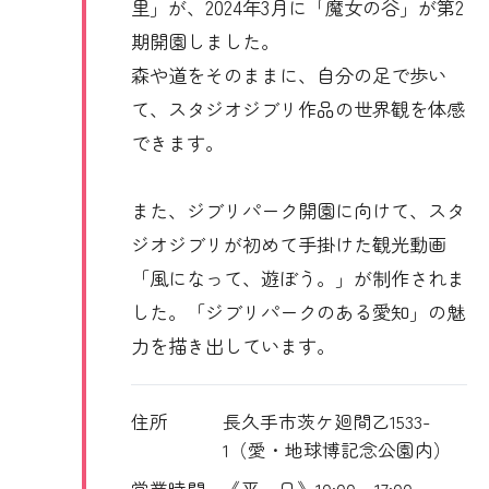
里」が、2024年3月に「魔女の谷」が第2
期開園しました。
森や道をそのままに、自分の足で歩い
て、スタジオジブリ作品の世界観を体感
できます。
また、ジブリパーク開園に向けて、スタ
ジオジブリが初めて手掛けた観光動画
「風になって、遊ぼう。」が制作されま
した。「ジブリパークのある愛知」の魅
力を描き出しています。
住所
長久手市茨ケ廻間乙1533-
1（愛・地球博記念公園内）
営業時間
《平 日》10:00～17:00