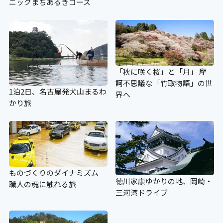
ニックまちあるきコース
「秋に咲く桜」と「月」 摩
訶不思議な「竹取物語」の世
1泊2日、名古屋発犬山まるわ
界へ
かり旅
ものづくりのダイナミズム
徳川家康ゆかりの地、岡崎・
職人の魂に触れる旅
三河湾ドライブ