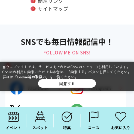
関連リンク
サイトマップ
SNSでも毎日情報配信中！
FOLLOW ME ON SNS!
SNSについて
当ウェブサイトでは、サービス向上のためCookie(クッキー)を利用しています。
Cookieの利用に同意いただける場合は、「同意する」ボタンを押してください。
詳細は
「Cookie等の取扱い」
をご覧ください。
同意する
Facebook
Instagram
X
LINE
イベント
スポット
特集
コース
お気に入り