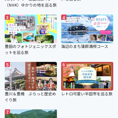
（NHK）ゆかりの地を巡る旅
3
4
豊田のフォトジェニックスポ
海辺のまち蒲郡満喫コース
ットを巡る旅
5
6
豊川＆豊橋 ぶらっと歴史め
レトロ可愛い半田市を巡る旅
ぐり旅
7