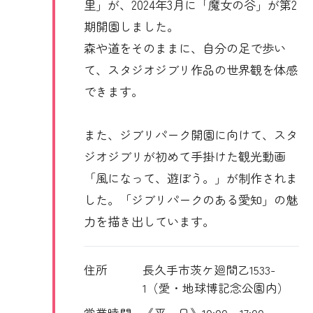
里」が、2024年3月に「魔女の谷」が第2
期開園しました。
森や道をそのままに、自分の足で歩い
て、スタジオジブリ作品の世界観を体感
できます。
また、ジブリパーク開園に向けて、スタ
ジオジブリが初めて手掛けた観光動画
「風になって、遊ぼう。」が制作されま
した。「ジブリパークのある愛知」の魅
力を描き出しています。
住所
長久手市茨ケ廻間乙1533-
1（愛・地球博記念公園内）
営業時間
《平 日》10:00～17:00