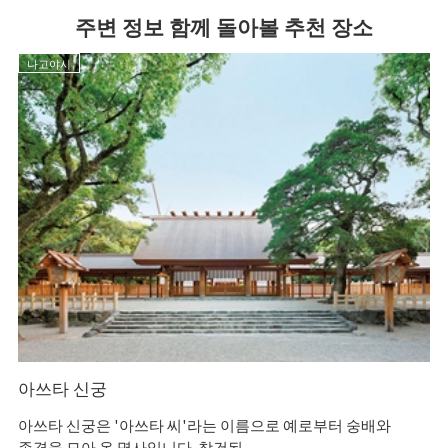
주변 정보 함께 돌아볼 추천 장소
나고야시
아쓰타 신궁
시
아쓰타 신궁은 '아쓰타 씨'라는 이름으로 예로부터 숭배와
시
존경을 모아 온 명사입니다. 창건된 ...
이