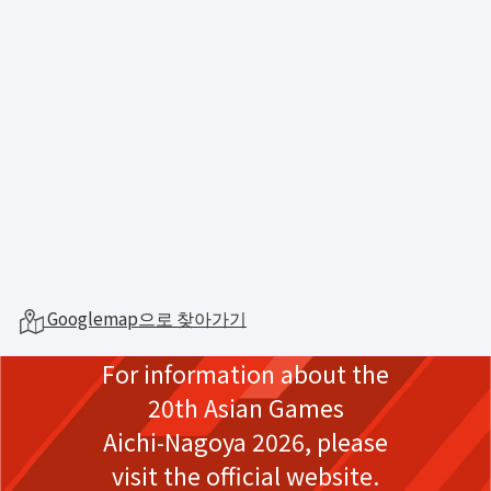
Googlemap으로 찾아가기
For information about the
20th Asian Games
Aichi-Nagoya 2026,
please
visit the official website.