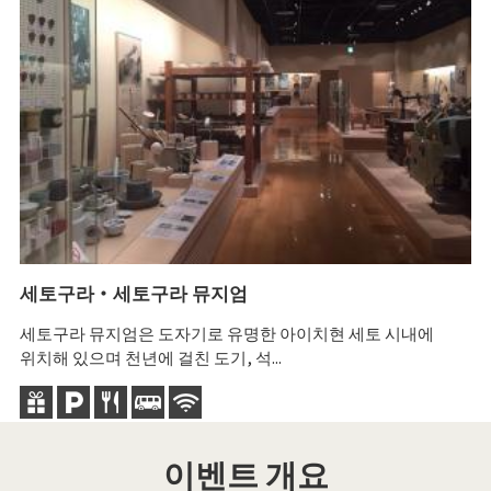
세토구라・세토구라 뮤지엄
S
세토구라 뮤지엄은 도자기로 유명한 아이치현 세토 시내에
세
위치해 있으며 천년에 걸친 도기, 석...
(
이벤트 개요