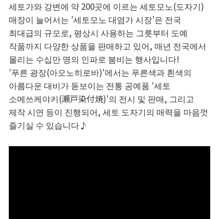
세토가와 강변에 약 200곳에 이르는 세토모노(도자기)
매장이 늘어서는 '세토모노 대염가 시장'은 전국
최대급의 규모로, 평상시 사용하는 그릇부터 도예
작품까지 다양한 상품을 판매하고 있어, 매년 전국에서
몰리는 수십만 명의 인파로 붐비는 행사입니다!
'푸른 광장(아오노히로바)'에서는 푸른색과 흰색의
아름다운 대비가 돋보이는 전통 공예품 '세토
소메쓰케야키(瀬戸染付焼)'의 전시 및 판매, 그리고
제작 시연 등이 진행되어, 세토 도자기의 매력을 마음껏
즐기실 수 있습니다♪