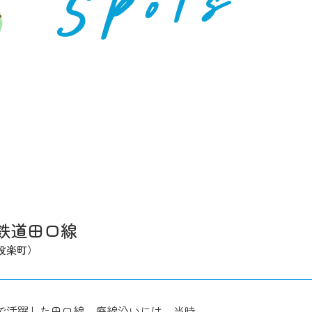
鉄道田口線
設楽町）
）まで活躍した田口線。廃線沿いには、当時