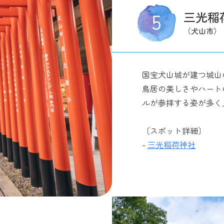
三光稲
（犬山市）
国宝犬山城が建つ城山
鳥居の美しさやハート
ルが参拝する姿が多く
〔スポット詳細〕
-
三光稲荷神社