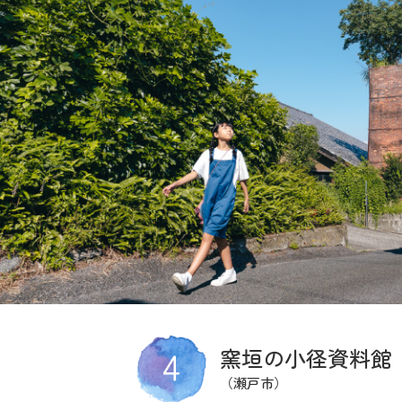
窯垣の小径資料館
（瀬戸市）