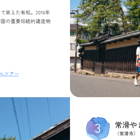
栄えた有松。2016年
、国の重要伝統的建造物
ルツアー
常滑や
（常滑市）