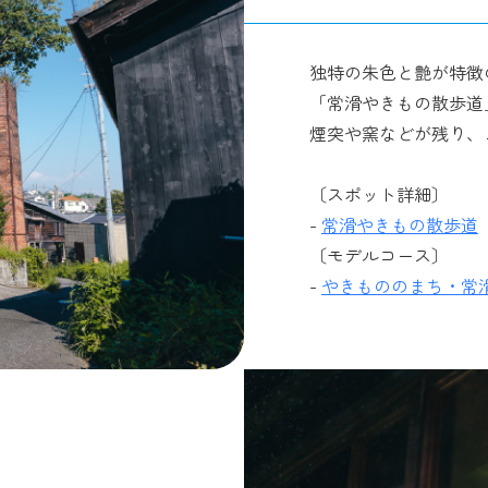
独特の朱色と艶が特徴
「常滑やきもの散歩道
煙突や窯などが残り、
〔スポット詳細〕
-
常滑やきもの散歩道
〔モデルコース〕
-
やきもののまち・常