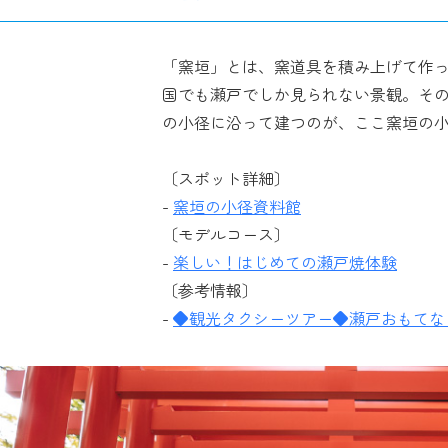
「窯垣」とは、窯道具を積み上げて作
国でも瀬戸でしか見られない景観。その
の小径に沿って建つのが、ここ窯垣の
〔スポット詳細〕
-
窯垣の小径資料館
〔モデルコース〕
-
楽しい！はじめての瀬戸焼体験
〔参考情報〕
-
◆観光タクシーツアー◆瀬戸おもてな