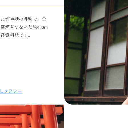
った塀や壁の呼称で、全
窯垣をつないだ約400m
小径資料館です。
しタクシー