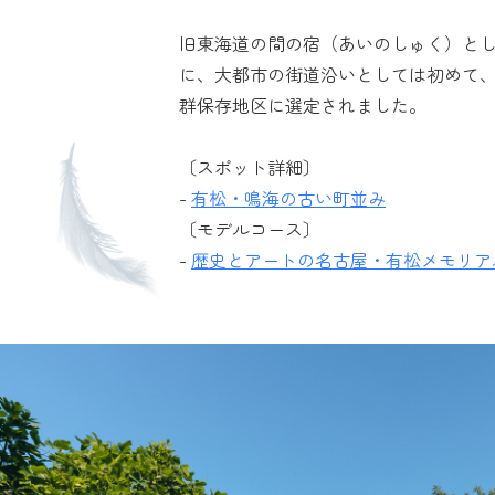
旧東海道の間の宿（あいのしゅく）として
に、大都市の街道沿いとしては初めて
群保存地区に選定されました。
〔スポット詳細〕
-
有松・鳴海の古い町並み
〔モデルコース〕
-
歴史とアートの名古屋・有松メモリア