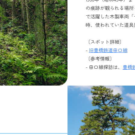
の痕跡が観られる場所
で活躍した木製車両「
時、使われていた道具
〔スポット詳細〕
-
旧豊橋鉄道田口線
〔参考情報〕
- 田口線探訪は、
豊橋