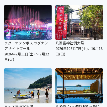
ラグーナテンボス ラグナシ
八百富神社例大祭
ア ナイトプール
2026年10月17日(土)、10月18
2026年7月11日(土) ～ 9月22
日(日)
日(火)
三河大島海水浴場
MIKAWA de 遊び100 ～あい