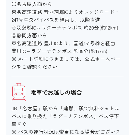
◎名古屋方面から
東名高速道路 音羽蒲郡ICよりオレンジロード・
247号中央バイパスを経由し、以降直進
音羽蒲郡IC～ラグーナテンボス 約20分(約12km)
◎静岡方面から
東名高速道路 豊川ICより、国道151号線を経由
豊川IC～ラグーナテンボス 約35分(約17km)
※ ルート詳細につきましては、公式ホームペー
ジをご確認ください
電車でお越しの場合
JR「名古屋」駅から「蒲郡」駅で無料シャトル
バスに乗り換え「ラグーナテンボス」バス停下
車すぐ
※ バスの運行状況は変更になる場合がございま