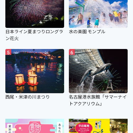
日本ライン夏まつりロングラ
水の楽園 モンプル
ン花火
5
6
西尾・米津の川まつり
名古屋港水族館「サマーナイ
トアクアリウム」