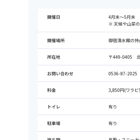
開催日
4月末～5月末
※ 天候や山菜
開催場所
御宿清水館の持
所在地
〒449-040
お問い合わせ
0536-87-2025
料金
3,850円(ワ
トイレ
有り
駐車場
有り
持ち物
長靴・スニーカ