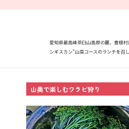
愛知県最高峰茶臼山高原の麓、豊根村
ンギスカン"山菜コースのランチを召
山奥で楽しむワラビ狩り