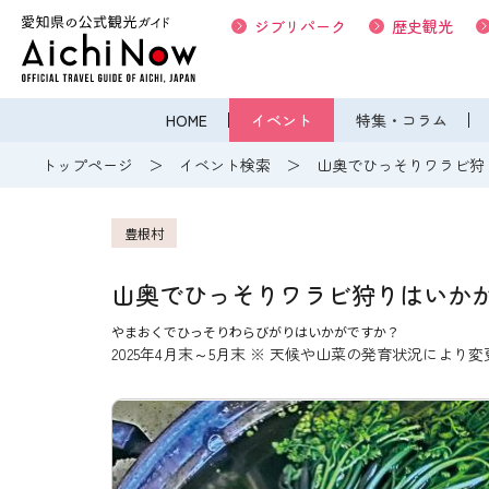
ジブリパーク
歴史観光
HOME
イベント
特集・コラム
トップページ
イベント検索
山奥でひっそりワラビ狩
豊根村
山奥でひっそりワラビ狩りはいか
やまおくでひっそりわらびがりはいかがですか？
2025年4月末～5月末 ※ 天候や山菜の発育状況により