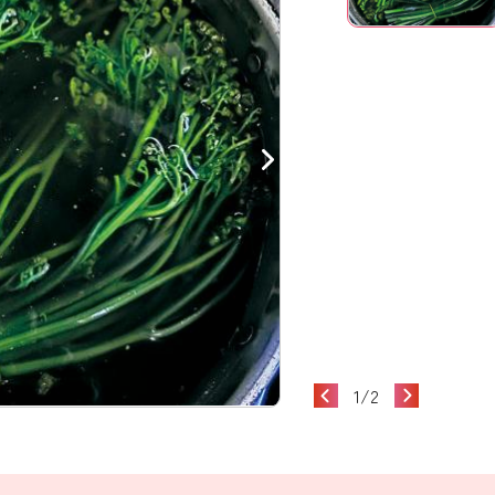
1
/
2