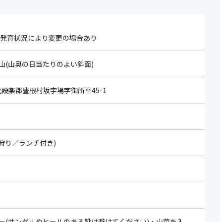
の発育状況により変更の場合あり
山(山奥の日当たりのよい斜面)
5 北設楽郡豊根村坂宇場字御所平45-1
ラビ狩り／ランチ付き)
ー(サンダルやヒールのある靴は避けてください)・山菜を入