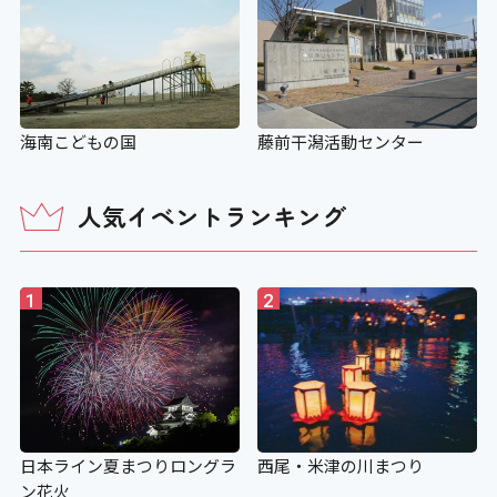
海南こどもの国
藤前干潟活動センター
人気イベントランキング
1
2
日本ライン夏まつりロングラ
西尾・米津の川まつり
ン花火