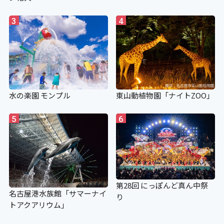
3
4
水の楽園 モンプル
東山動植物園「ナイトZOO」
5
6
第28回 にっぽんど真ん中祭
名古屋港水族館「サマーナイ
り
トアクアリウム」