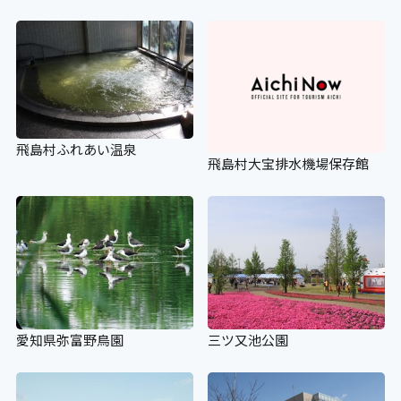
飛島村ふれあい温泉
飛島村大宝排水機場保存館
愛知県弥富野鳥園
三ツ又池公園