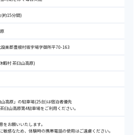
合(約15分間)
高原
 北設楽郡豊根村坂宇場字御所平70-163
34(休暇村 茶臼山高原)
臼山高原」の駐車場(25台)は宿泊者優先
は茶臼山高原第4駐車場をご利用ください。
意をお願いいたします。
に敏感なため、体験時の携帯電話の使用はご遠慮ください。