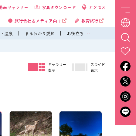
アクセス
動画ギャラリー
写真ダウンロード
旅行会社＆メディア向け
教育旅行
・温泉
まるわかり愛知
お役立ち
ギャラリー
スライド
表示
表示