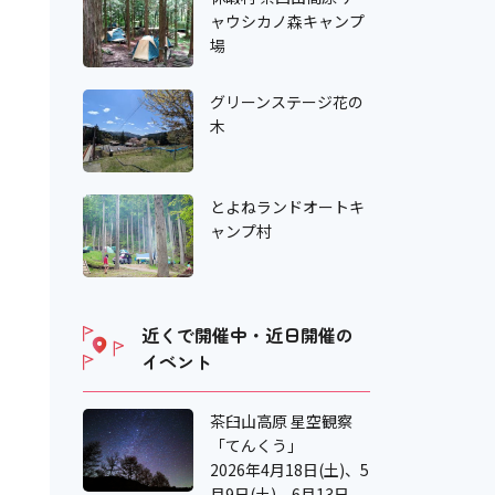
ャウシカノ森キャンプ
場
グリーンステージ花の
木
とよねランドオートキ
ャンプ村
近くで開催中・近日開催の
イベント
茶臼山高原 星空観察
「てんくう」
2026年4月18日(土)、5
月9日(土)、6月13日