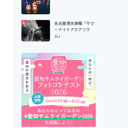
名古屋港水族館「サマ
6
ーナイトアクアリウ
ム」