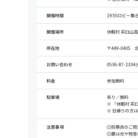
開催時間
19:55ロビー集
開催場所
休暇村 茶臼山
所在地
〒449-0405
お問い合わせ
0536-87-23
料金
参加無料
駐車場
有り／無料
※ 「休暇村 茶
※ 日帰りの方
注意事項
◎防寒具のご用
◎鹿は光や物音