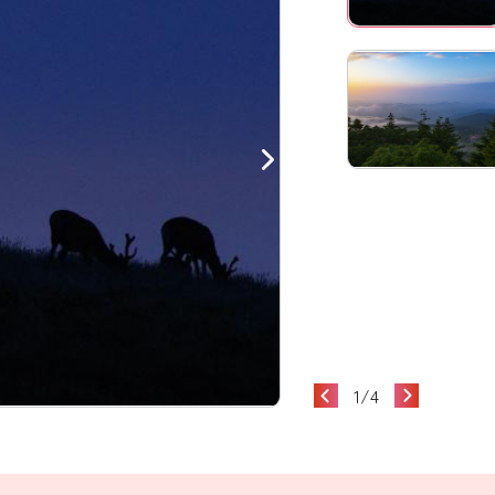
1
/
4