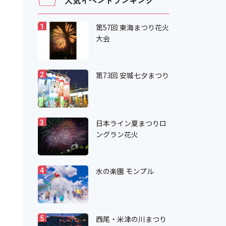
人気イベントランキング
第57回 東海まつり花火
1
大会
第73回 安城七夕まつり
2
日本ライン夏まつりロ
3
ングラン花火
水の楽園 モンプル
4
西尾・米津の川まつり
5