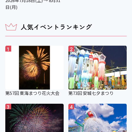
2026年7月18日(土) ～ 8月31
日(月)
人気イベントランキング
1
2
第57回 東海まつり花火大会
第73回 安城七夕まつり
3
4