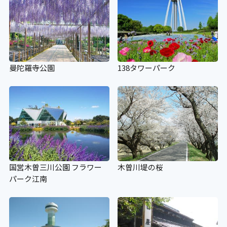
曼陀羅寺公園
138タワーパーク
国営木曽三川公園 フラワー
木曽川堤の桜
パーク江南