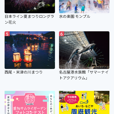
日本ライン夏まつりロングラ
水の楽園 モンプル
ン花火
5
6
西尾・米津の川まつり
名古屋港水族館「サマーナイ
トアクアリウム」