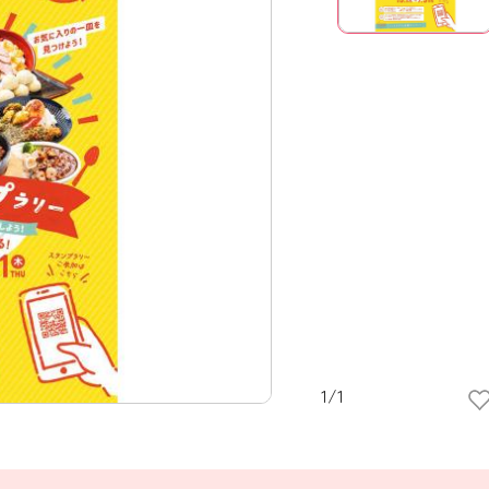
1
/
1