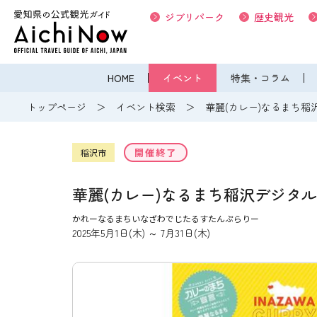
ジブリパーク
歴史観光
HOME
イベント
特集・コラム
トップページ
イベント検索
華麗(カレー)なるまち
開催終了
稲沢市
華麗(カレー)なるまち稲沢デジタ
かれーなるまちいなざわでじたるすたんぷらりー
2025年5月1日(木) ～ 7月31日(木)