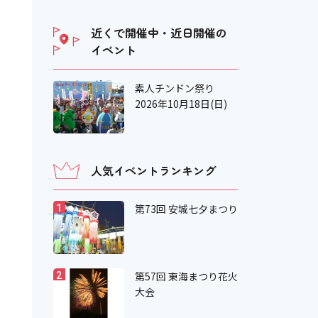
近くで開催中・近日開催の
イベント
素人チンドン祭り
2026年10月18日(日)
人気イベントランキング
第73回 安城七夕まつり
1
第57回 東海まつり花火
2
大会