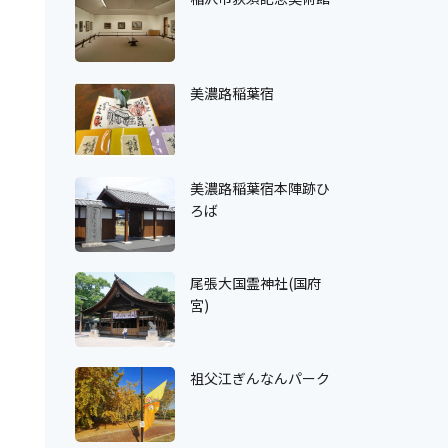
美濃路稲葉宿
美濃路稲葉宿本陣跡ひ
ろば
尾張大国霊神社(国府
宮)
祖父江ぎんなんパーク