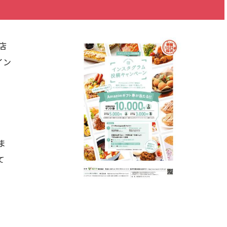
店
イン
ま
て