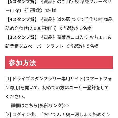
【5スタンプ賞】
《賞品》のき山学校 冷凍ブルーベリ
ー(1kg) 《当選数》4名様
【4スタンプ賞】
《賞品》道の駅 つくで手作り村 商品
詰め合わせ(2,000円相当) 《当選数》5名様
【3スタンプ賞】
《賞品》蓬莱泉ロゴ入り おちょこ＆
新豊根ダムペーパークラフト 《当選数》5名様
参加方法
[1] ドライブスタンプラリー専用サイト(スマートフォ
ン専用)を開いて、初めての方はユーザー登録をして
ください。
詳細はこちら(外部リンク)>>
[2] ログイン後、「おいでん！奥三河しょく旅めぐり