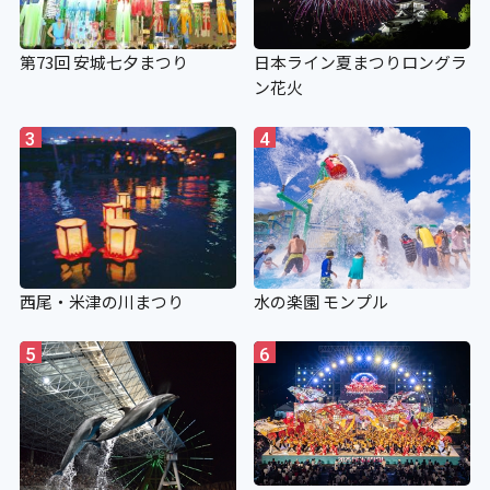
第73回 安城七夕まつり
日本ライン夏まつりロングラ
ン花火
3
4
西尾・米津の川まつり
水の楽園 モンプル
5
6