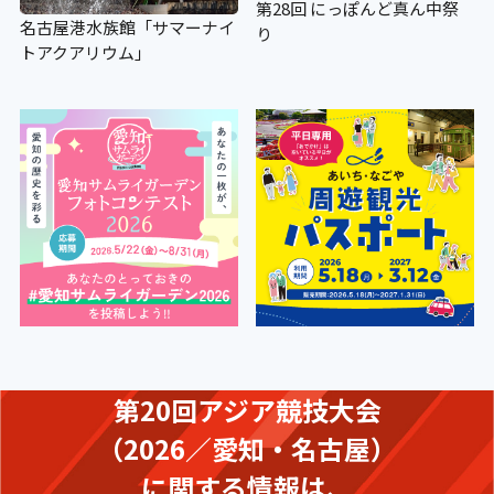
第28回 にっぽんど真ん中祭
名古屋港水族館「サマーナイ
り
トアクアリウム」
第20回アジア競技大会
（2026／愛知・名古屋）
に関する情報は、