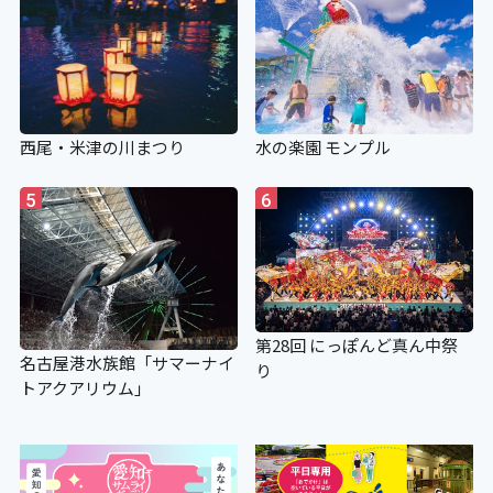
西尾・米津の川まつり
水の楽園 モンプル
5
6
第28回 にっぽんど真ん中祭
名古屋港水族館「サマーナイ
り
トアクアリウム」