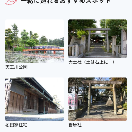
一緒に廻れる
おすすめスポット
大土社（土は右上に｀）
天王川公園
堀田家住宅
菅原社