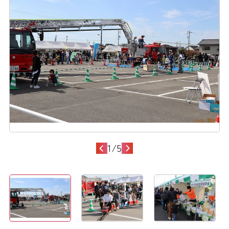
1
/
5