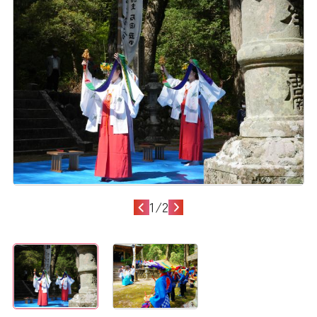
1
/
2