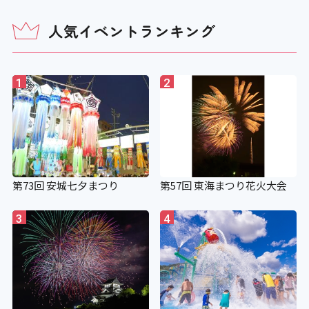
人気イベントランキング
1
2
第73回 安城七夕まつり
第57回 東海まつり花火大会
3
4