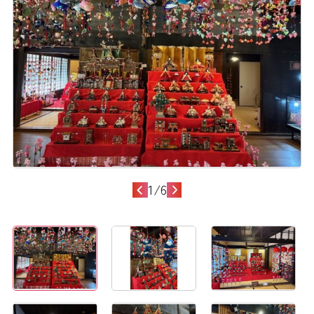
1
/
6