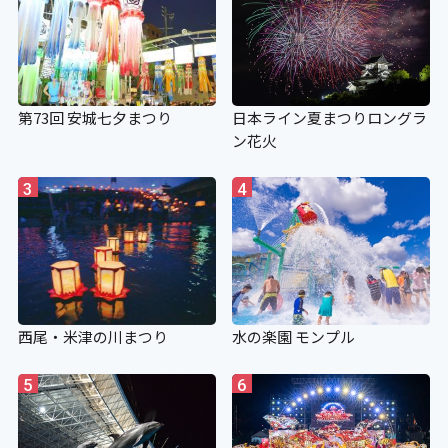
第73回 安城七夕まつり
日本ライン夏まつりロングラ
ン花火
3
4
西尾・米津の川まつり
水の楽園 モンプル
5
6