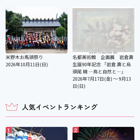
米野木お馬頭祭り
名都美術館 企画展 岩倉壽
2026年10月11日(日)
生誕90年記念 「岩倉 壽と烏
頭尾 精 ―鳥と自然と—」
2026年7月17日(金) ～ 9月13
日(日)
人気イベントランキング
1
2