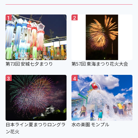
1
2
第73回 安城七夕まつり
第57回 東海まつり花火大会
3
4
日本ライン夏まつりロングラ
水の楽園 モンプル
ン花火