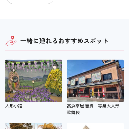
一緒に廻れる
おすすめスポット
人形小路
高浜茶屋 吉貴 等身大人形
歌舞伎