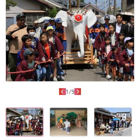
1
/
9