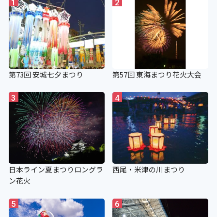
1
2
第73回 安城七夕まつり
第57回 東海まつり花火大会
3
4
日本ライン夏まつりロングラ
西尾・米津の川まつり
ン花火
5
6