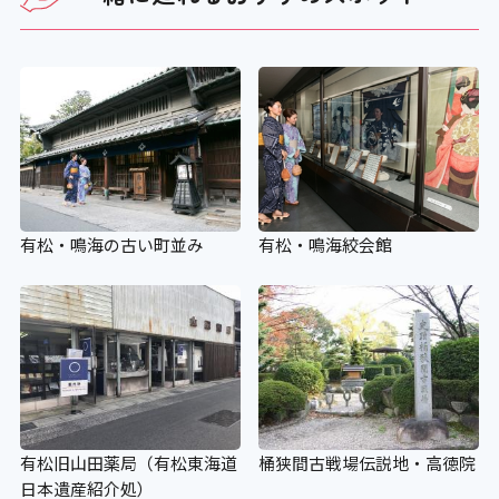
有松・鳴海の古い町並み
有松・鳴海絞会館
有松旧山田薬局（有松東海道
桶狭間古戦場伝説地・高徳院
日本遺産紹介処）