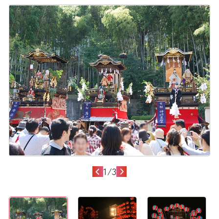
1
/
3