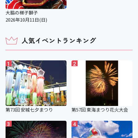
大脇の梯子獅子
2026年10月11日(日)
人気イベントランキング
1
2
第73回 安城七夕まつり
第57回 東海まつり花火大会
3
4