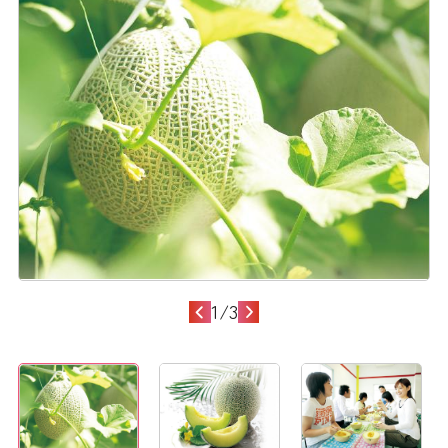
1
/
3