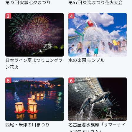
第73回 安城七夕まつり
第57回 東海まつり花火大会
3
4
日本ライン夏まつりロングラ
水の楽園 モンプル
ン花火
5
6
西尾・米津の川まつり
名古屋港水族館「サマーナイ
トアクアリウム」