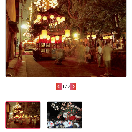
1
/
2