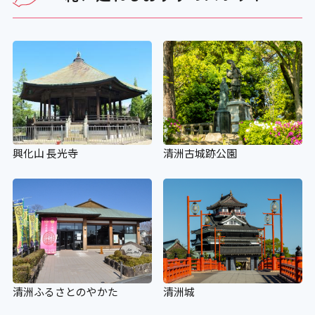
興化山 長光寺
清洲古城跡公園
清洲ふるさとのやかた
清洲城