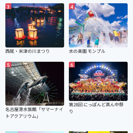
3
4
西尾・米津の川まつり
水の楽園 モンプル
5
6
第28回 にっぽんど真ん中祭
名古屋港水族館「サマーナイ
り
トアクアリウム」