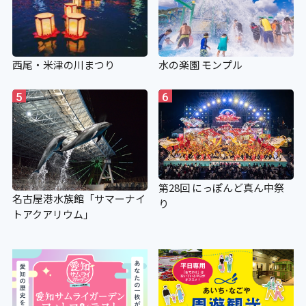
西尾・米津の川まつり
水の楽園 モンプル
5
6
第28回 にっぽんど真ん中祭
名古屋港水族館「サマーナイ
り
トアクアリウム」