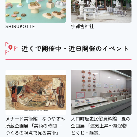
SHIRUKOTTE
宇都宮神社
近くで開催中・近日開催の
イベント
メナード美術館 なつやすみ
大口町歴史民俗資料館 夏の
所蔵企画展 「美術の時間 －
企画展 「運気上昇〜縁起物
つくるの視点で見る美術」
とくじ・懸賞」