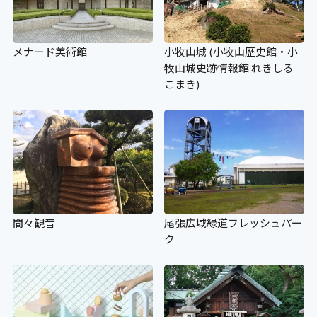
メナード美術館
小牧山城 (小牧山歴史館・小
牧山城史跡情報館 れきしる
こまき)
間々観音
尾張広域緑道フレッシュパー
ク