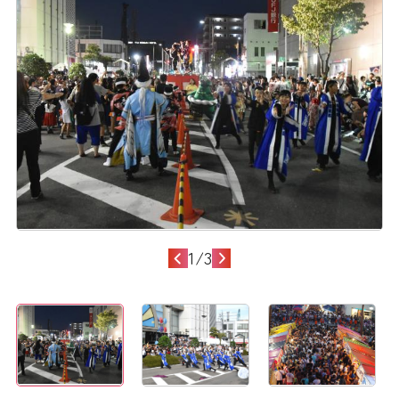
1
/
3