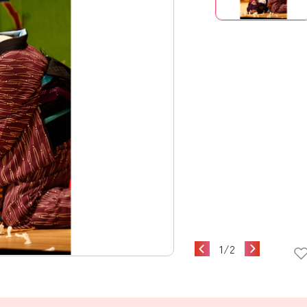
1
/
2