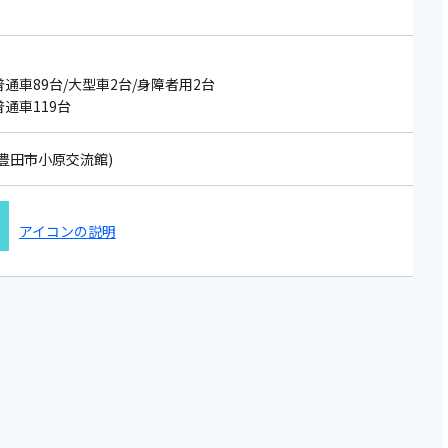
通車89台/大型車2台/身障者用2台
通車119台
11(豊田市小原交流館)
アイコンの説明