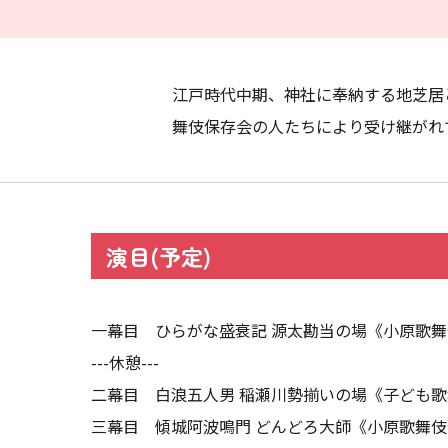
江戸時代中期、神社に奉納する地芝居
舞伎保存会の人たちにより受け継がれ
演目(予定)
一幕目 ひらがな盛衰記 源太勘当の場《小原歌
---休憩---
二幕目 白浪五人男 稲瀬川勢揃いの場《子ども
三幕目 傾城阿波鳴門 どんどろ大師《小原歌舞