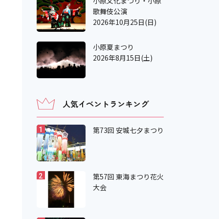
小原文化まつり・小原
歌舞伎公演
2026年10月25日(日)
小原夏まつり
2026年8月15日(土)
人気イベントランキング
第73回 安城七夕まつり
1
第57回 東海まつり花火
2
大会