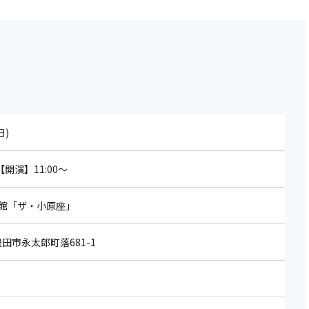
日)
【開演】11:00～
館「ザ・小原座」
 豊田市永太郎町落681-1