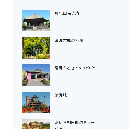
興化山 長光寺
清洲古城跡公園
清洲ふるさとのやかた
清洲城
あいち朝日遺跡ミュー
ジアム