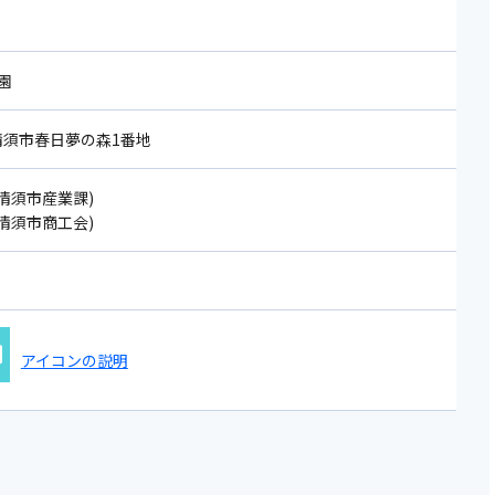
園
1 清須市春日夢の森1番地
11(清須市産業課)
08(清須市商工会)
アイコンの説明