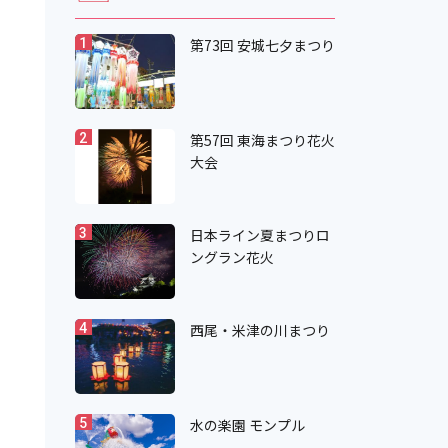
第73回 安城七夕まつり
1
第57回 東海まつり花火
2
大会
日本ライン夏まつりロ
3
ングラン花火
西尾・米津の川まつり
4
水の楽園 モンプル
5