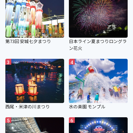
第73回 安城七夕まつり
日本ライン夏まつりロングラ
ン花火
3
4
西尾・米津の川まつり
水の楽園 モンプル
5
6