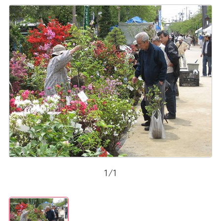
1
/
1