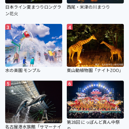
日本ライン夏まつりロングラ
西尾・米津の川まつり
ン花火
3
4
水の楽園 モンプル
東山動植物園「ナイトZOO」
5
6
第28回 にっぽんど真ん中祭
名古屋港水族館「サマーナイ
り