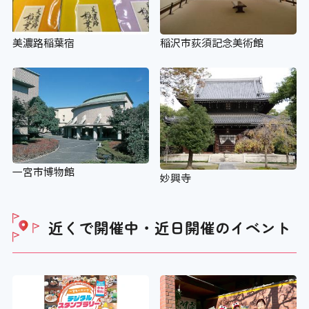
美濃路稲葉宿
稲沢市荻須記念美術館
一宮市博物館
妙興寺
近くで開催中・近日開催の
イベント