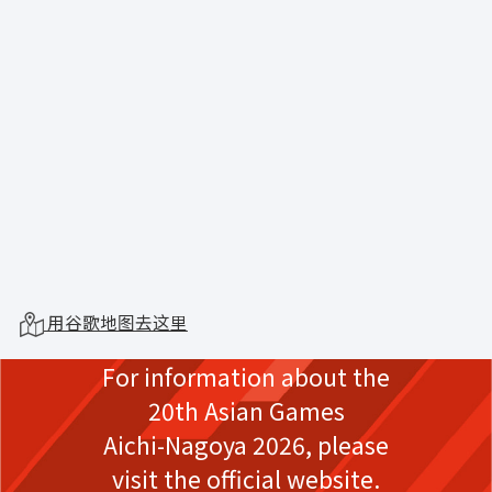
用谷歌地图去这里
For information about the
20th Asian Games
Aichi-Nagoya 2026,
please
visit the official website.