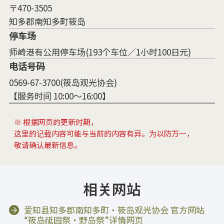
〒470-3505
知多郡南知多町筱岛
停车场
师崎港有公用停车场(193个车位／1小时100日元)
电话号码
0569-67-3700(筱岛观光协会)
【服务时间 10:00～16:00】
※ 根据网页的更新时期，
这里的记载内容可能与当前的内容有异。为以防万一，
敬请确认最新信息。
相关网站
爱知县知多郡南知多町・筱岛观光协会 官方网站
“筱岛祗园祭・野岛祭”详情网页