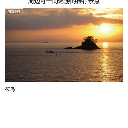
周边可一同巡游的推荐景点
南知多町
筱岛
太
位
有
鸟