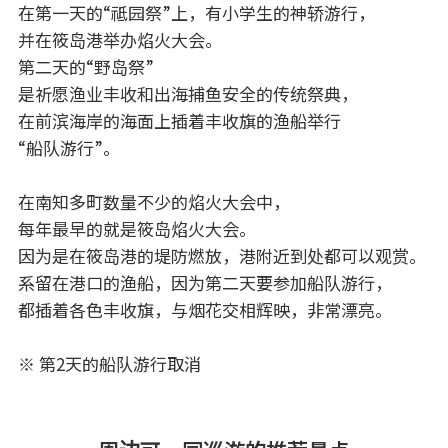
在第一天的“祗园祭”上，有小学生的神轿游行，
并在筱岛港举办焰火大会。
第二天的“野岛祭”
是祈愿渔业丰收和出海捕鱼安全的传统祭典，
在前滨海岸的海面上插着丰收旗的渔船举行
“船队游行”。
在南知多町数量不少的焰火大会中，
每年最早的就是筱岛焰火大会。
因为是在筱岛港的堤防燃放，港附近到处都可以观赏。
系留在港口的渔船，因为第二天要参加船队游行，
都插着各色丰收旗，与烟花交相辉映，非常漂亮。
※ 第2天的船队游行取消