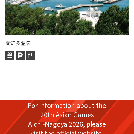
南知多温泉
日
从
“
For information about the
20th Asian Games
Aichi-Nagoya 2026,
please
visit the official website.