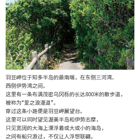
羽豆岬位于知多半岛的最南端，在东侧三河湾、
西侧伊势湾之间。
这里有一条布满茂密乌冈栎的长达800米的散步道，
被称为“爱之浪漫道”。
穿过这条小路便是羽豆岬展望台。
这里可以同时望见渥美半岛和伊势志摩，
只见宽阔的大海上漂浮着或大或小的海岛，
之间有船只游过，不仅让人浮想联翩。