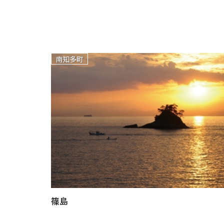
南知多町
篠島