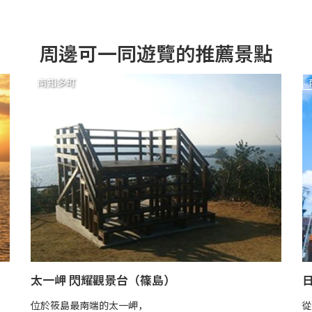
周邊可一同遊覽的推薦景點
南知多町
太一岬 閃耀觀景台（篠島）
位於筱島最南端的太一岬，
從