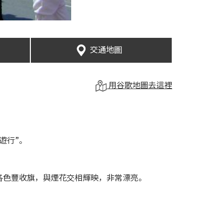
交通地圖
用谷歌地圖去這裡
遊行”。
各色豐收旗，與煙花交相輝映，非常漂亮。