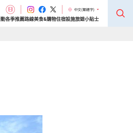
中文(繁體字)
活動
各季推薦路線
美食&購物
住宿設施
旅遊小貼士