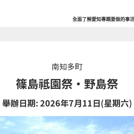
全面了解愛知
專題
要做的事
南知多町
篠島祗園祭・野島祭
舉辦日期: 2026年7月11日(星期六)