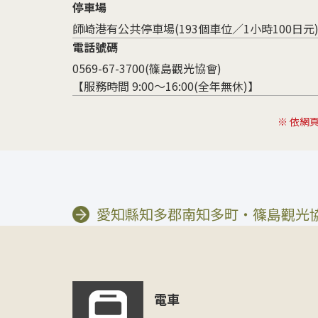
停車場
師崎港有公共停車場(193個車位／1小時100日元
電話號碼
0569-67-3700(篠島觀光協會)
【服務時間 9:00～16:00(全年無休)】
※ 依網
愛知縣知多郡南知多町・篠島觀光協
電車