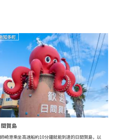
南知多町
南知多町
日間賀島
羽豆岬
師崎港乘坐高速船約10分鐘就能到達的日間賀島，以