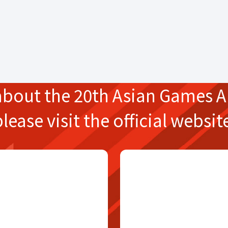
about the
20th Asian Games
A
please
visit the official websit