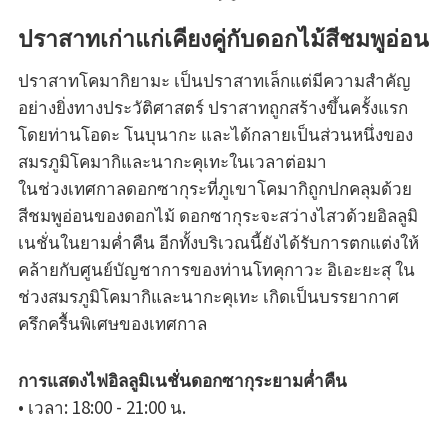
ปราสาทเก่าแก่เคียงคู่กับดอกไม้สีชมพูอ่อน
ปราสาทโคมากิยามะ เป็นปราสาทเล็กแต่มีความสำคัญ
อย่างยิ่งทางประวัติศาสตร์ ปราสาทถูกสร้างขึ้นครั้งแรก
โดยท่านโอดะ โนบุนากะ และได้กลายเป็นส่วนหนึ่งของ
สมรภูมิโคมากิและนากะคุเทะในเวลาต่อมา
ในช่วงเทศกาลดอกซากุระที่ภูเขาโคมากิถูกปกคลุมด้วย
สีชมพูอ่อนของดอกไม้ ดอกซากุระจะสว่างไสวด้วยอิลลูมิ
เนชั่นในยามค่ำคืน อีกทั้งบริเวณนี้ยังได้รับการตกแต่งให้
คล้ายกับศูนย์บัญชาการของท่านโทคุกาวะ อิเอะยะสุ ใน
ช่วงสมรภูมิโคมากิและนากะคุเทะ เกิดเป็นบรรยากาศ
ครึกครื้นพิเศษของเทศกาล
การแสดงไฟอิลลูมิเนชั่นดอกซากุระยามค่ำคืน
• เวลา: 18:00 - 21:00 น.