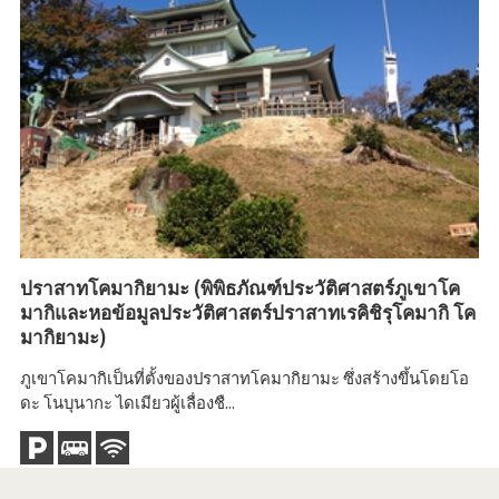
ปราสาทโคมากิยามะ (พิพิธภัณฑ์ประวัติศาสตร์ภูเขาโค
แม
มากิและหอข้อมูลประวัติศาสตร์ปราสาทเรคิชิรุโคมากิ โค
สา
มากิยามะ)
แล
ภูเขาโคมากิเป็นที่ตั้งของปราสาทโคมากิยามะ ซึ่งสร้างขึ้นโดยโอ
ดะ โนบุนากะ ไดเมียวผู้เลื่องชื...