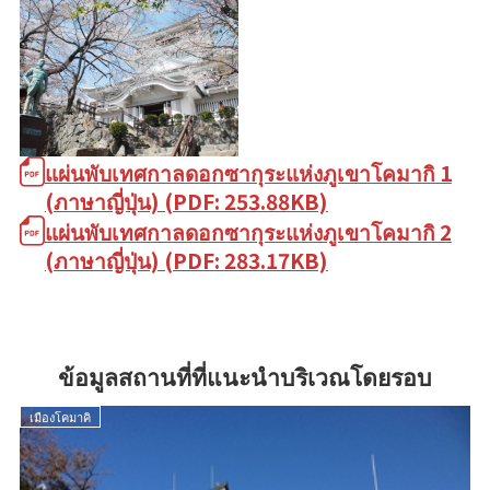
แผ่นพับเทศกาลดอกซากุระแห่งภูเขาโคมากิ 1
(ภาษาญี่ปุ่น) (PDF: 253.88KB)
แผ่นพับเทศกาลดอกซากุระแห่งภูเขาโคมากิ 2
(ภาษาญี่ปุ่น) (PDF: 283.17KB)
ข้อมูลสถานที่ที่แนะนำบริเวณโดยรอบ
เมืองโคมาคิ
เ