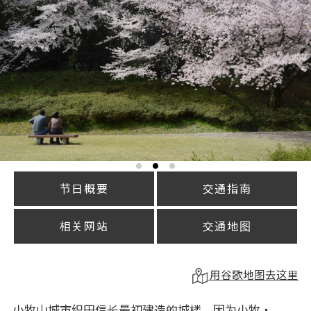
节日概要
交通指南
相关网站
交通地图
用谷歌地图去这里
小牧山城市织田信长最初建造的城楼，因为小牧・