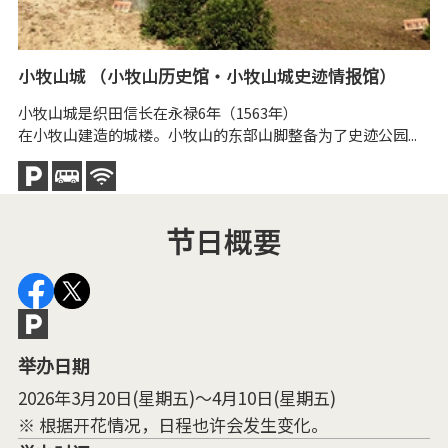
小牧山城 （小牧山历史馆・小牧山城史迹情报馆）
间
小牧山城是织田信长在永禄6年（1563年）
间
在小牧山建造的城楼。小牧山的东部山脚整备为了史迹公园...
据
节日概要
举办日期
2026年3月20日(星期五)～4月10日(星期五)
※ 根据开花情况，日程也许会发生变化。