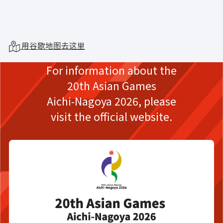
用谷歌地图去这里
For information about the
20th Asian Games
Aichi-Nagoya 2026,
please
visit the official website.