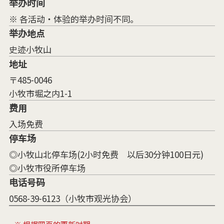
举办时间
※ 各活动・体验的举办时间不同。
举办地点
史迹小牧山
地址
〒485-0046
小牧市堀之内1-1
费用
入场免费
停车场
◎小牧山北停车场(2小时免费 以后30分钟100日元)
◎小牧市役所停车场
电话号码
0568-39-6123（小牧市观光协会）