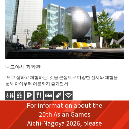
나고야시 과학관
나
'보고 접하고 체험하는' 것을 콘셉트로 다양한 전시와 체험을
조
통해 아이부터 어른까지 즐기면서 ...
미
For information about the
20th Asian Games
Aichi-Nagoya 2026,
please