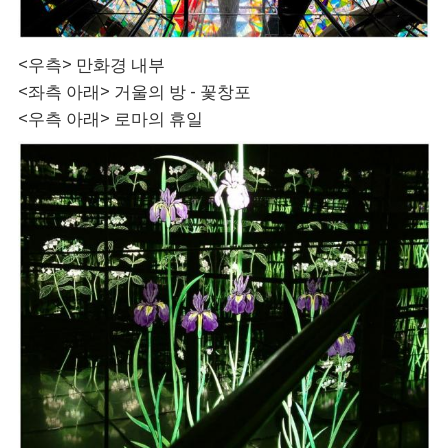
<우측> 만화경 내부
<좌측 아래> 거울의 방 - 꽃창포
<우측 아래> 로마의 휴일