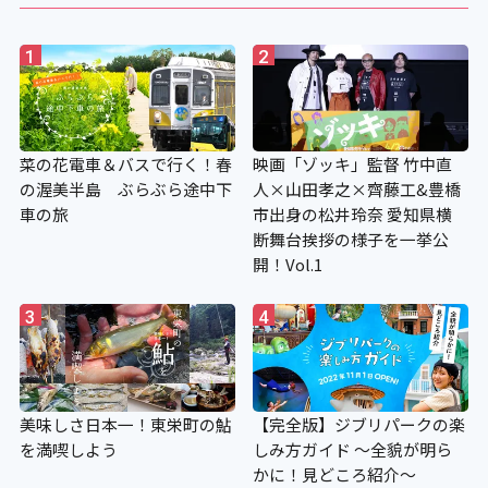
1
2
菜の花電車＆バスで行く！春
映画「ゾッキ」監督 竹中直
の渥美半島 ぶらぶら途中下
人×山田孝之×齊藤工&豊橋
車の旅
市出身の松井玲奈 愛知県横
断舞台挨拶の様子を一挙公
開！Vol.1
3
4
美味しさ日本一！東栄町の鮎
【完全版】ジブリパークの楽
を満喫しよう
しみ方ガイド ～全貌が明ら
かに！見どころ紹介～