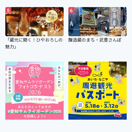
5
6
「蔵元に聞く！ひやおろしの
醸造蔵のまち・武豊さんぽ
魅力」