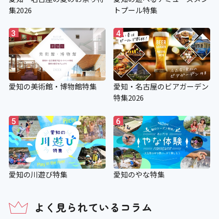
集2026
トプール特集
3
4
愛知の美術館・博物館特集
愛知・名古屋のビアガーデン
特集2026
5
6
愛知の川遊び特集
愛知のやな特集
よく見られているコラム