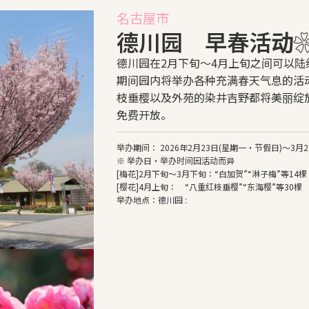
名古屋市
德川园 早春活动
德川园在2月下旬～4月上旬之间可以
期间园内将举办各种充满春天气息的活
枝垂樱以及外苑的染井吉野都将美丽绽放。
免费开放。
举办期间： 2026年2月23日(星期一・节假日)～3月2
※ 举办日・举办时间因活动而异
[梅花]2月下旬～3月下旬：“白加贺”“淋子梅”等14棵
[樱花]4月上旬： “八重红枝垂樱”“东海樱”等30棵
举办地点：德川园 :