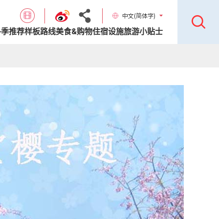
中文(简体字)
各季推荐样板路线
美食&购物
住宿设施
旅游小贴士