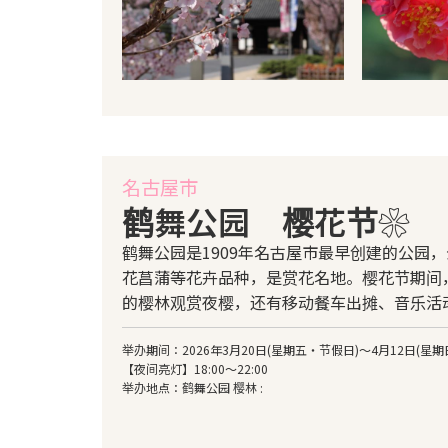
名古屋市
鹤舞公园 樱花节❀
鹤舞公园是1909年名古屋市最早创建的公园
花菖蒲等花卉品种，是赏花名地。樱花节期间，
的樱林观赏夜樱，还有移动餐车出摊、音乐活
举办期间：2026年3月20日(星期五・节假日)～4月12日(星期
【夜间亮灯】18:00～22:00
举办地点：鹤舞公园 樱林 :