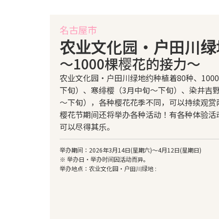
名古屋市
农业文化园・户田川绿
～1000棵樱花的接力～
农业文化园・户田川绿地约种植着80种、100
下旬）、寒绯樱（3月中旬～下旬）、染井吉野
～下旬），各种樱花花季不同，可以持续观赏
樱花节期间还将举办各种活动！有各种体验活
可以尽得其乐。
举办期间：2026年3月14日(星期六)～4月12日(星期日)
※ 举办日・举办时间因活动而异。
举办地点：农业文化园・户田川绿地 :