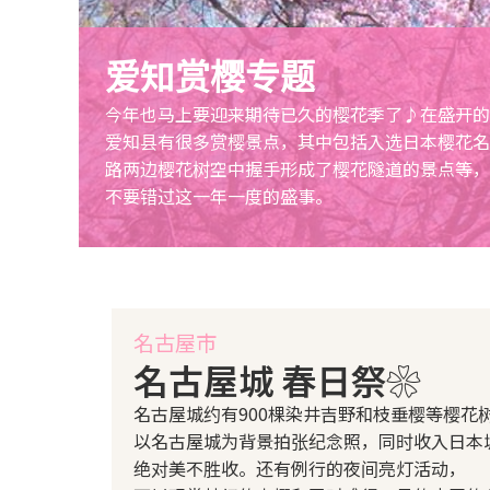
爱知赏樱专题
今年也马上要迎来期待已久的樱花季了♪在盛开的
爱知县有很多赏樱景点，其中包括入选日本樱花名
路两边樱花树空中握手形成了樱花隧道的景点等，
不要错过这一年一度的盛事。
名古屋市
名古屋城 春日祭❀
名古屋城约有900棵染井吉野和枝垂樱等樱花
以名古屋城为背景拍张纪念照，同时收入日本
绝对美不胜收。还有例行的夜间亮灯活动，