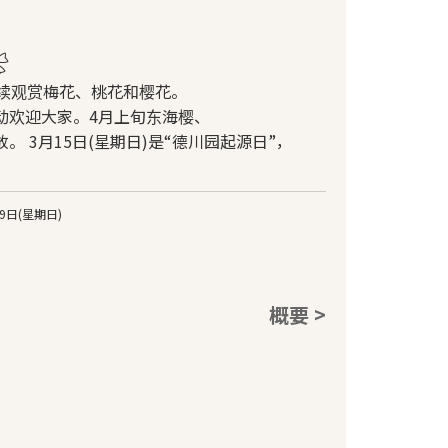
❀
陆续观赏梅花、桃花和樱花。
动欢迎大家。4月上旬东海樱、
 3月15日(星期日)是“德川园起源日”，
9日(星期日)
概要 >