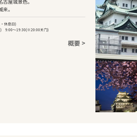
名古屋城景色。
城来。
三・休息日)
:00～19:30(※20:00关门)
概要 >