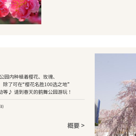
，公园内种植着樱花、玫瑰、
除了可在“樱花名胜100选之地”
动等♪ 请到春天的鹤舞公园游玩！
日)
概要 >