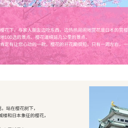
樱花下，与家人朋友边吃东西，边热热闹闹地赏花是日本的赏樱
地100选的景点、樱花道绵延几公里的景点、
肯定有让您心动的一款。樱花的开花期很短，只有一周左右，一
树。站在樱花树下，
城楼和日本象征的樱花，