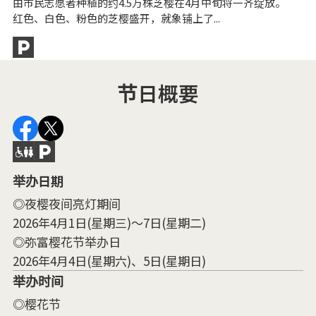
由市民志愿者种植的约4.5万株芝樱在4月中旬将一齐绽放。
因
红色、白色、粉色的芝樱盛开，就象铺上了...
是
节日概要
举办日期
◎夜樱夜间亮灯期间
2026年4月1日(星期三)～7日(星期二)
◎弥富樱花节举办日
2026年4月4日(星期六)、5日(星期日)
举办时间
◎樱花节