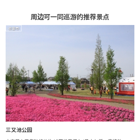
周边可一同巡游的推荐景点
弥富市
三又池公园
公