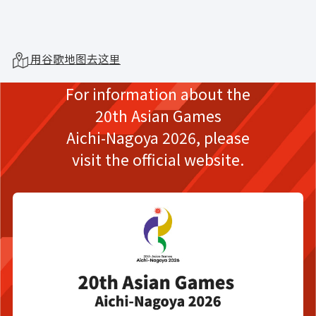
用谷歌地图去这里
For information about the
20th Asian Games
Aichi-Nagoya 2026,
please
visit the official website.