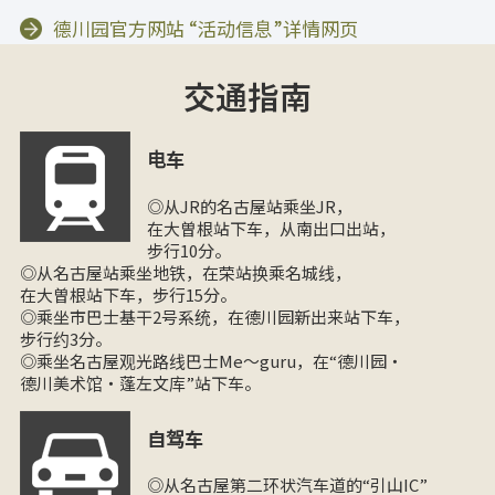
德川园官方网站 “活动信息”详情网页
交通指南
电车
◎从JR的名古屋站乘坐JR，
在大曽根站下车，从南出口出站，
步行10分。
◎从名古屋站乘坐地铁，在荣站换乘名城线，
在大曽根站下车，步行15分。
◎乘坐市巴士基干2号系统，在德川园新出来站下车，
步行约3分。
◎乘坐名古屋观光路线巴士Me～guru，在“德川园・
德川美术馆・蓬左文库”站下车。
自驾车
◎从名古屋第二环状汽车道的“引山IC”