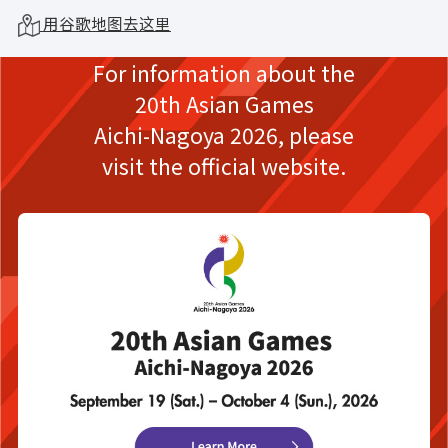
用谷歌地图去这里
For information about the
20th Asian Games
Aichi-Nagoya 2026,
please
visit the official website.