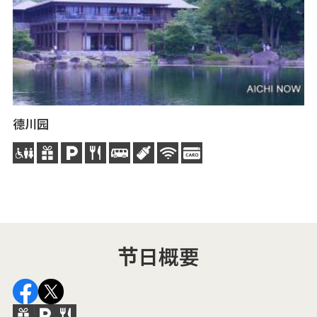
德川园
德
于
包
节日概要