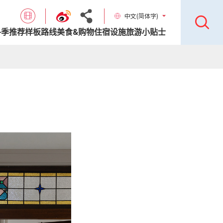
中文(简体字)
各季推荐样板路线
美食&购物
住宿设施
旅游小贴士