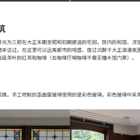
筑
商井元为三郎在大正末期至昭和初期建造的宅邸。院内的和馆、洋
商来访过。在这里可以远离都市的喧嚣，度过沉醉于大正浪漫氛
高级茶叶的红茶和咖啡（去咖啡厅喝咖啡不需买橦木馆门票）。
风情。手工吹制的歪曲窗玻璃使用的是彩色玻璃。彩色玻璃中采