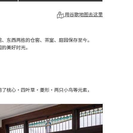
用谷歌地图去这里
馆、东西两栋的仓窖、茶室、庭园保存至今。
围的美好时光。
用了桃心・四叶草・菱形・两只小鸟等元素，