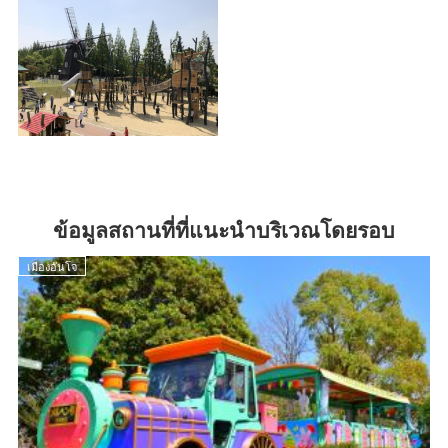
ข้อมูลสถานที่ที่แนะนำบริเวณโดยรอบ
เมืองอันโจ
เ