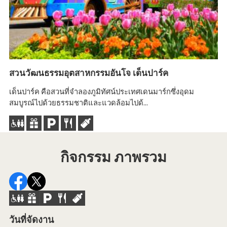
สวนวัฒนธรรมอุตสาหกรรมอันโจ เด็นปาร์ค
โจ
เด็นปาร์ค คือสวนที่จำลองภูมิทัศน์ประเทศเดนมาร์กซึ่งอุดม
สมบูรณ์ไปด้วยธรรมชาติและแวดล้อมไปด้...
กิจกรรม ภาพรวม
วันที่จัดงาน