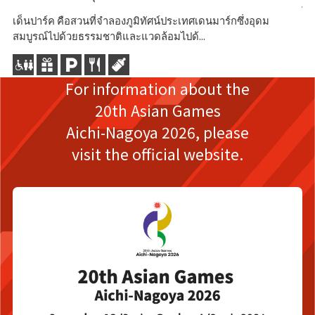
ได
เด็นปาร์ค คือสวนที่จำลองภูมิทัศน์ประเทศเดนมาร์กซึ่งอุดม
สมบูรณ์ไปด้วยธรรมชาติและแวดล้อมไปด้...
For information about the
20th Asian Games
Aichi-Nagoya 2026,
please
visit the official website.