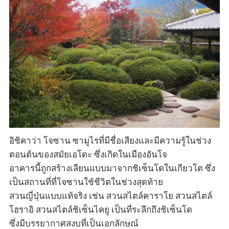
อิชิคาว่า โจซาน ซามูไรที่มีชื่อเสียงและมีความรู้ในช่วง
ตอนต้นของสมัยเอโดะ ซึ่งเกิดในเมืองอันโจ
อาคารนี้ถูกสร้างเลียนแบบมาจากชิเซ็นโดในเกียวโต ซึ่ง
เป็นสถานที่ที่โจซานใช้ชีวิตในช่วงสุดท้าย
สวนญี่ปุ่นแบบแท้จริง เช่น สวนสไตล์คาราโย สวนสไตล์
โฮราอิ สวนสไตล์ชิเซ็นไคยู เป็นที่ระลึกถึงชิเซ็นโด
ซึ่งมีบรรยากาศสงบที่เป็นเอกลักษณ์