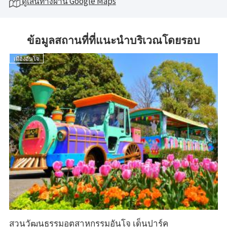
ดูเส้นทางผ่าน Google Maps
ข้อมูลสถานที่ที่แนะนำบริเวณโดยรอบ
เมืองอันโจ
เ
สว
สวนวัฒนธรรมอุตสาหกรรมอันโจ เด็นปาร์ค
สว