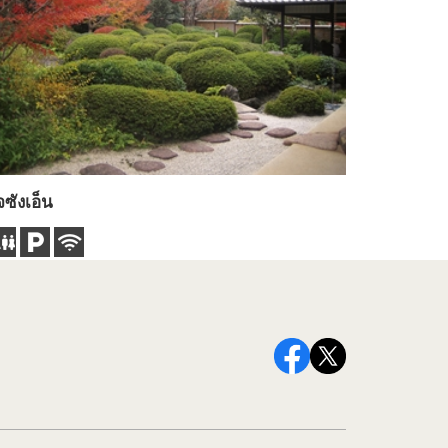
จซังเอ็น