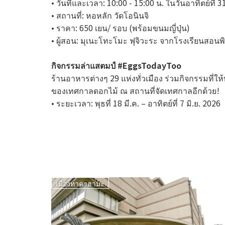
• วันที่และเวลา: 10:00 - 15:00 น. ในวันอาทิตย์ที่ 
• สถานที่: หอหลัก วัดโอนินจิ
• ราคา: 650 เยน/ รอบ (พร้อมขนมญี่ปุ่น)
• ผู้สอน: มุเนะโทะโมะ ฟุจิวะระ จากโรงเรียนสอนพ
กิจกรรมล่าแสตมป์ #EggsTodayToo
ร้านอาหารต่างๆ 29 แห่งทั่วเมือง ร่วมกิจกรรมที่ใ
ของเทศกาลดอกไม้ ณ สถานที่จัดเทศกาลอีกด้วย!
• ระยะเวลา: พุธที่ 18 มี.ค. – อาทิตย์ที่ 7 มิ.ย. 2026
เมืองทาคาฮามะ