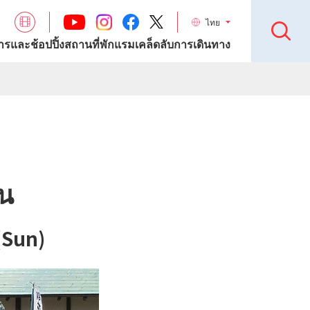
ไทย
รและช้อปปิ้ง
สถานที่พักแรม
เคล็ดลับการเดินทาง
ัน
(Sun)