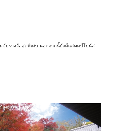
วมจับรางวัลสุดพิเศษ นอกจากนี้ยังมีแสตมป์โบนัส
เมืองอันโจ