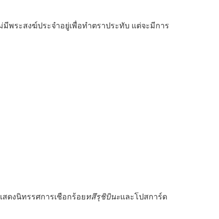
ะไม่มีพระสงฆ์ประจำอยู่เพื่อทำตราประทับ แต่จะมีการ
ดแสดงนิทรรศการเชือกร้อย
ทสึรุชิบินะ
และโปสการ์ด