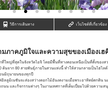
วิธีการเดินทาง
เว็บไซต์ที่เกี่ยวข้อง
วามภาคภูมิใจและความสุขของเมืองเฮค
ำที่ใหญ่ที่สุดในจังหวัดไอจิ โดยมีพื้นที่ทางตอนเหนือเป็นที่ตั้งข
00 ต้นจาก 80 สายพันธุ์ภายในสวนแห่งนี้ ทำให้สวนกลายเป็นไฮไล
ือนมิถุนายนของทุกปี
ิลลูมิเนชันจะส่องสว่างดอกไม้อันงดงามเมื่อพระอาทิตย์ตกดิน น
ริมถนน และกิจกรรมต่างๆ ในงานเทศกาลที่เต็มเปี่ยมไปด้วยความส