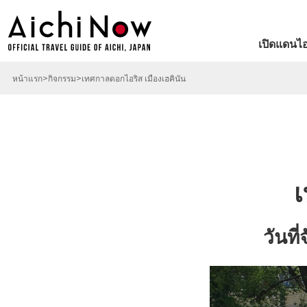
เปิดแดนไอ
หน้าแรก
กิจกรรม
เทศกาลดอกไอริส เมืองเฮคินัน
เ
วันท