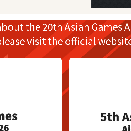
about the
20th Asian Games
A
please
visit the official websit