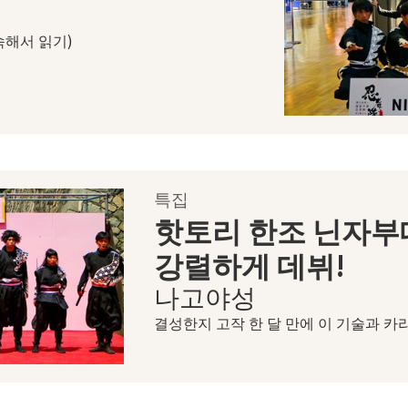
속해서 읽기)
특집
핫토리 한조 닌자부
강렬하게 데뷔!
나고야성
결성한지 고작 한 달 만에 이 기술과 카리스