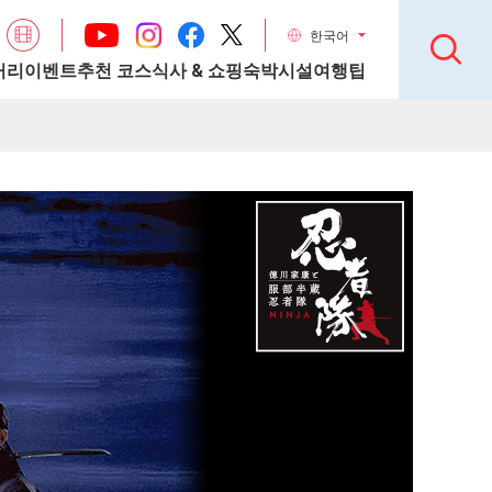
한국어
거리
이벤트
추천 코스
식사 & 쇼핑
숙박시설
여행팁