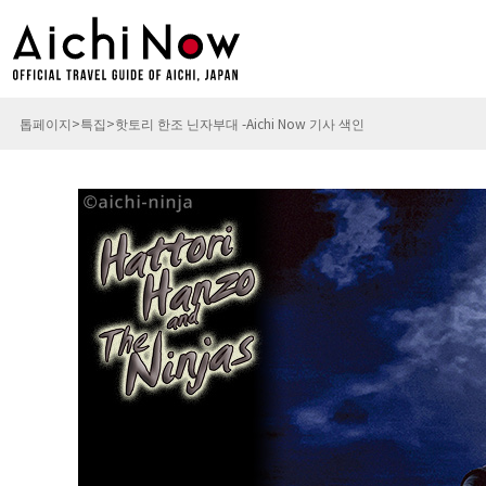
톱페이지
특집
핫토리 한조 닌자부대 -Aichi Now 기사 색인