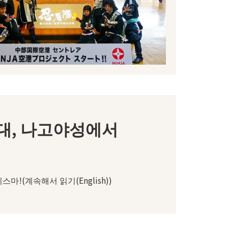
대, 나고야성에서
마!(계속해서 읽기(English))