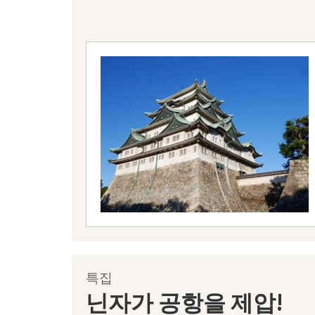
특집
닌자가 공항을 제압!