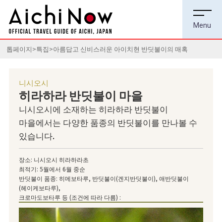
톱페이지
특집
아름답고 신비스러운 아이치현 반딧불이의 매혹
니시오시
히라하라 반딧불이 마을
니시오시에 소재하는 히라하라 반딧불이
마을에서는 다양한 품종의 반딧불이를 만나볼 수
있습니다.
장소: 니시오시 히라하라초
최적기: 5월에서 6월 중순
반딧불이 품종: 히메보타루, 반딧불이(겐지반딧불이), 애반딧불이
(헤이케보타루),
크로마도보타루 등 (조건에 따라 다름) :