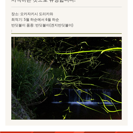
장소: 오카자키시 도리카와
최적기: 5월 하순에서 6월 하순
반딧불이 품종: 반딧불이(겐지반딧불이)
: