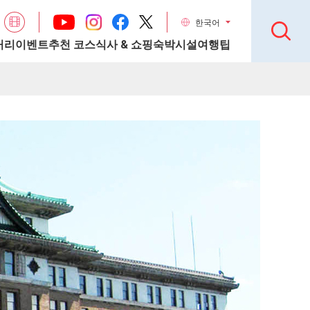
한국어
거리
이벤트
추천 코스
식사 & 쇼핑
숙박시설
여행팁