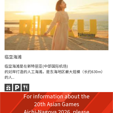
永
永
常
除
临空海滩
临空海滩是在新特丽亚(中部国际机场)
的对岸打造的人工海滩。是东海地区最大规模（长约630m）
的人...
For information about the
20th Asian Games
Aichi-Nagoya 2026,
please