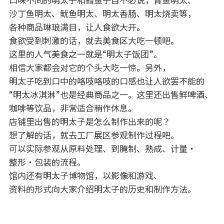
沙丁鱼明太、鱿鱼明太、明太香肠、明太烧卖等，
各种商品琳琅满目，让人食欲大开。
食欲受到刺激的话，就去美食区大吃一顿吧。
这里的人气美食之一就是“明太子饭团”。
相信大家都会对它的个头大吃一惊。另外，
明太子吃到口中的咯吱咯吱的口感也让人欲罢不能的
“明太冰淇淋”也是经典商品之一。这里还出售鲜啤酒、
咖啡等饮品，非常适合稍作休息。
店铺里出售的明太子是怎么制作出来的呢？
想了解的话，就去工厂展区参观制作过程吧。
可以实际参观从原料处理、到腌制、熟成、计量・
整形・包装的流程。
馆内还有明太子博物馆，以影像和游戏、
资料的形式向大家介绍明太子的历史和制作方法。