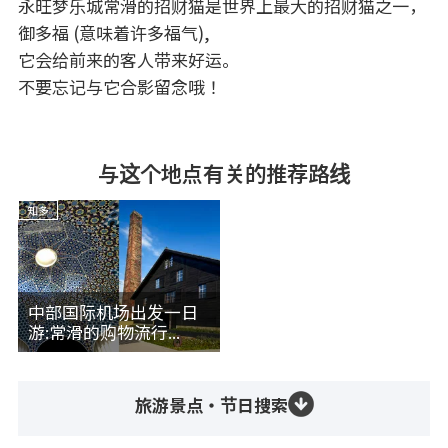
永旺梦乐城常滑的招财猫是世界上最大的招财猫之一，
御多福 (意味着许多福气),
它会给前来的客人带来好运。
不要忘记与它合影留念哦！
与这个地点有关的推荐路线
知多
中部国际机场出发一日
游:常滑的购物流行...
旅游景点・节日搜索