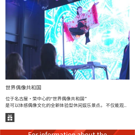
世界偶像共和国
名
位于名古屋・荣中心的“世界偶像共和国”
名
是可以体感偶像文化的全新体验型休闲娱乐景点。 不仅能观...
是
平
For information about the