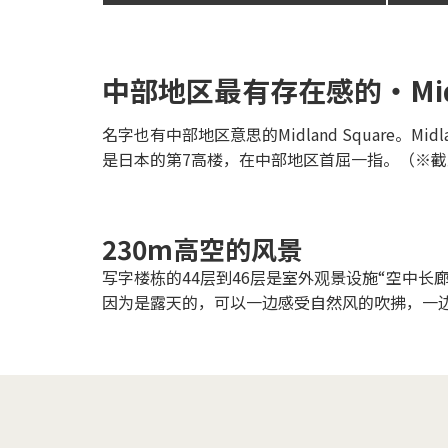
中部地区最有存在感的・Midla
名字也有中部地区意思的Midland Square。M
是日本的第7高楼，在中部地区首屈一指。（※截至
230m高空的风景
写字楼栋的44层到46层是室外观景设施“空中长廊
因为是露天的，可以一边感受自然风的吹拂，一