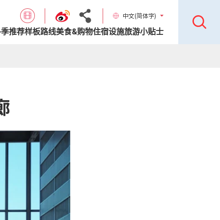
中文(简体字)
各季推荐样板路线
美食&购物
住宿设施
旅游小贴士
廊