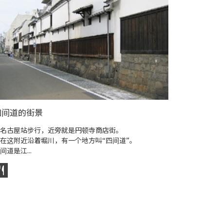
四间道的街景
円顿寺商
名古屋站步行，近旁就是円顿寺商店街。
円顿寺商店
在这附近沿着堀川，有一个地方叫“四间道”。
圆顿寺的门
间道是江...