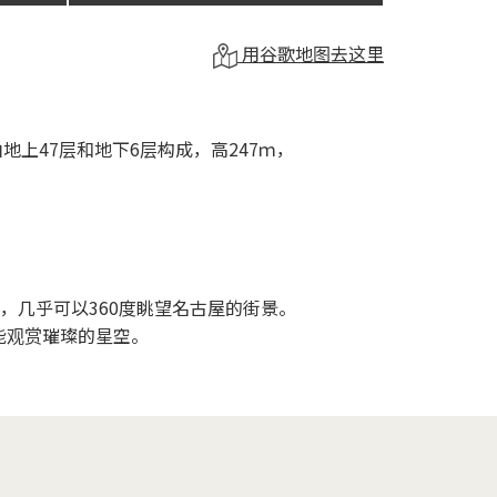
用谷歌地图去这里
。由地上47层和地下6层构成，高247ｍ，
处，几乎可以360度眺望名古屋的街景。
能观赏璀璨的星空。