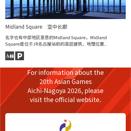
Midland Square 空中长廊
柳
名字也有中部地区意思的Midland Square。Midland
东
Square是位于JR名古屋站前的高层建筑，地理位置...
呈
更
For information about the
20th Asian Games
Aichi-Nagoya 2026,
please
visit the official website.