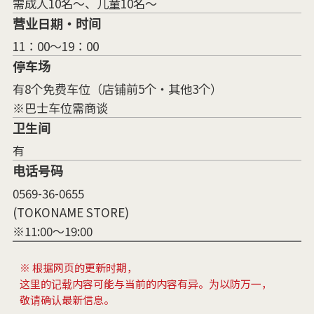
需成人10名〜、儿童10名〜
营业日期・时间
11：00～19：00
停车场
有8个免费车位（店铺前5个・其他3个）
※巴士车位需商谈
卫生间
有
电话号码
0569-36-0655
(TOKONAME STORE)
※11:00～19:00
※ 根据网页的更新时期，
这里的记载内容可能与当前的内容有异。为以防万一，
敬请确认最新信息。