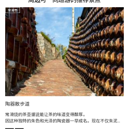
常滑市
陶器散步道
招
常滑烧的茶壶据说能让茶的味道变得醇厚。
从
因这种独特的朱色和光泽的陶瓷器一举成名。现在不仅朱泥...
的